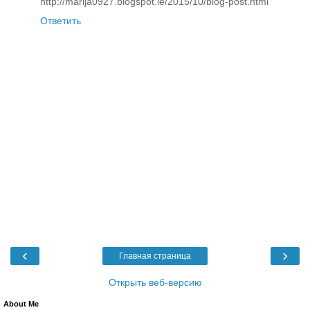
http://marija0927.blogspot.ie/2015/10/blog-post.html
Ответить
‹
›
Главная страница
Открыть веб-версию
About Me