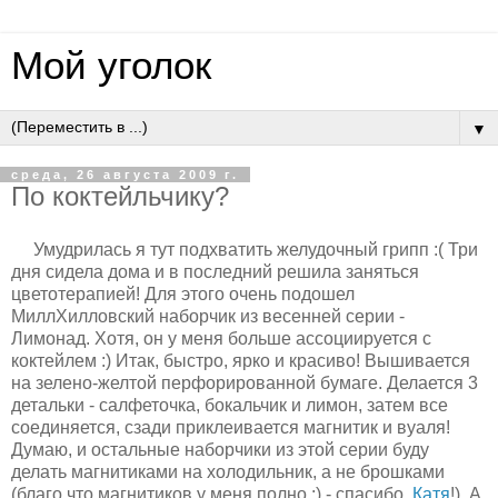
Мой уголок
▼
среда, 26 августа 2009 г.
По коктейльчику?
Умудрилась я тут подхватить желудочный грипп :( Три
дня сидела дома и в последний решила заняться
цветотерапией! Для этого очень подошел
МиллХилловский наборчик из весенней серии -
Лимонад. Хотя, он у меня больше ассоциируется с
коктейлем :) Итак, быстро, ярко и красиво! Вышивается
на зелено-желтой перфорированной бумаге. Делается 3
детальки - салфеточка, бокальчик и лимон, затем все
соединяется, сзади приклеивается магнитик и вуаля!
Думаю, и остальные наборчики из этой серии буду
делать магнитиками на холодильник, а не брошками
(благо что магнитиков у меня полно :) - спасибо,
Катя
!). А